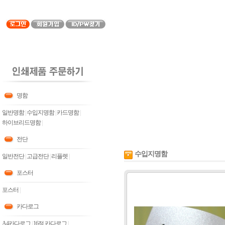
명함
일반명함
|
수입지명함
|
카드명함
|
하이브리드명함
|
전단
수입지명함
일반전단
|
고급전단
|
리플렛
|
포스터
포스터
|
카다로그
A4카다로그
|
16절 카다로그
|