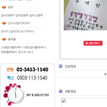
봉투
칼라대봉투
|
칼라중봉투
|
칼라소봉투
|
양식지/빌지/NCR지
양식지
|
빌지(계산서)
|
NCR지
|
출력물
소형칼라출력/복사
|
대형 칼라출력/복사
|
흑백출력/복사
|
현수막
|
배너
|