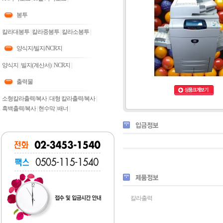
봉투
칼라대봉투
|
칼라중봉투
|
칼라소봉투
|
양식지/빌지/NCR지
양식지
|
빌지(계산서)
|
NCR지
|
출력물
소형칼라출력/복사
|
대형 칼라출력/복사
|
흑백출력/복사
|
현수막
|
배너
|
칼라출력