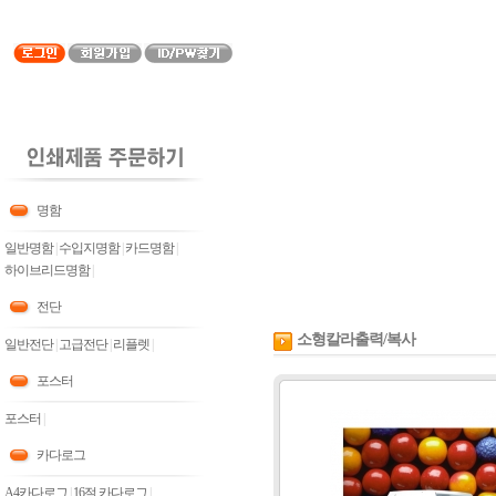
명함
일반명함
|
수입지명함
|
카드명함
|
하이브리드명함
|
전단
소형칼라출력/복사
일반전단
|
고급전단
|
리플렛
|
포스터
포스터
|
카다로그
A4카다로그
|
16절 카다로그
|