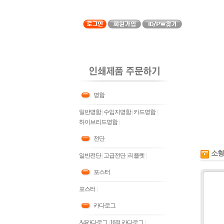
명함
일반명함
|
수입지명함
|
카드명함
|
하이브리드명함
|
전단
소형
일반전단
|
고급전단
|
리플렛
|
포스터
포스터
|
카다로그
A4카다로그
|
16절 카다로그
|