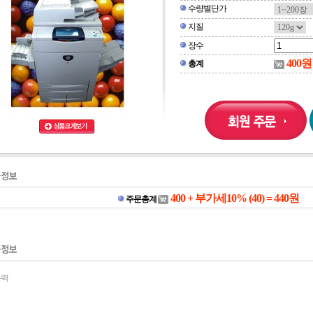
수량별단가
지질
장수
400
원
총계
400 + 부가세10% (40) = 440
원
주문총계
출력