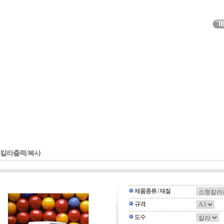
칼라출력/복사
제품종류 / 재질
규격
도수