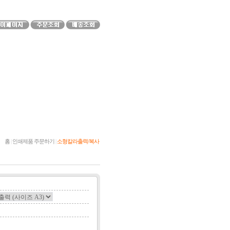
홈
|
인쇄제품 주문하기
|
소형칼라출력/복사