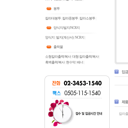
봉투
칼라대봉투
|
칼라중봉투
|
칼라소봉투
|
양식지/빌지/NCR지
양식지
|
빌지(계산서)
|
NCR지
|
출력물
소형칼라출력/복사
|
대형 칼라출력/복사
|
흑백출력/복사
|
현수막
|
배너
|
칼라