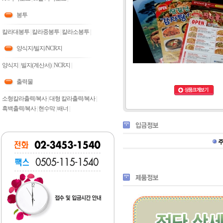
봉투
칼라대봉투
|
칼라중봉투
|
칼라소봉투
|
양식지/빌지/NCR지
양식지
|
빌지(계산서)
|
NCR지
|
출력물
소형칼라출력/복사
|
대형 칼라출력/복사
|
흑백출력/복사
|
현수막
|
배너
|
주