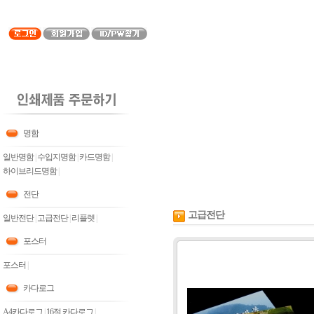
명함
일반명함
|
수입지명함
|
카드명함
|
하이브리드명함
|
전단
고급전단
일반전단
|
고급전단
|
리플렛
|
포스터
포스터
|
카다로그
A4카다로그
|
16절 카다로그
|