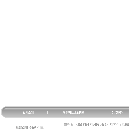
프린탑
서울 강남 역삼동 642-1번지 역삼벤처텔 